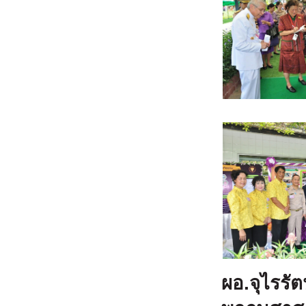
ผอ.จุไรรั