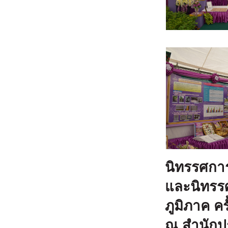
นิทรรศการ
และนิทรร
ภูมิภาค คร
ณ สำนักปร