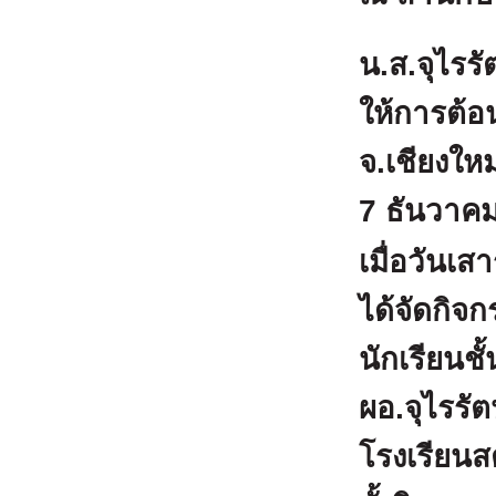
น.ส.จุไรรั
ให้การต้อ
จ.เชียงใหม
7 ธันวาค
เมื่อวันเ
ได้จัดกิจ
นักเรียนชั
ผอ.จุไรรั
โรงเรียนส