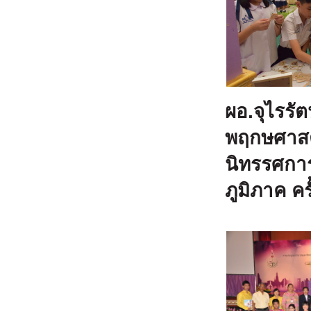
ผอ.จุไรรั
พฤกษศาสต
นิทรรศกา
ภูมิภาค คร