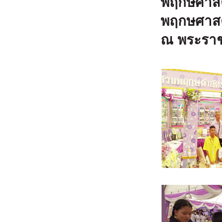
พฤกษศาสต
พฤกษศาสตร
ณ พระราชว